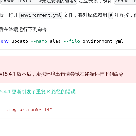
独立安装，例如
conda install <无法安装的包名>
conda i
后，打开
文件，将对应依赖用
注释掉，
environment.yml
#
后在终端运行下列命令
 
env
 update 
--name
 alas 
--file
 environment.yml
S v15.4.1 版本后，虚拟环境出错请尝试在终端运行下列命令
a 15.4.1 更新引发了重复 R 路径的错误
l
"libgfortran5>=14"