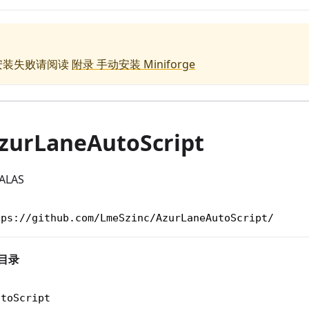
ge 安装失败请阅读
附录 手动安装 Miniforge
zurLaneAutoScript
ALAS
tps://github.com/LmeSzinc/AzurLaneAutoScript/
 目录
utoScript