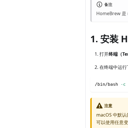
备注
HomeBrew 
1. 安装 
打开
终端（Ter
在终端中运行下
/bin/bash 
-c
注意
macOS 中默认的
可以使用任意变量