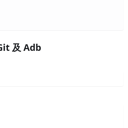
it 及 Adb