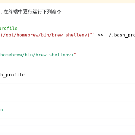
，在终端中逐行运行下列命令
rofile
$(/opt/homebrew/bin/brew shellenv)"'
>>
 ~/.bash_pr
/homebrew/bin/brew shellenv
)
"
sh_profile
on