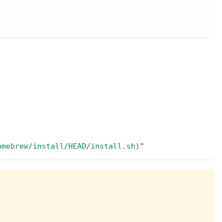
omebrew/install/HEAD/install.sh
)
"