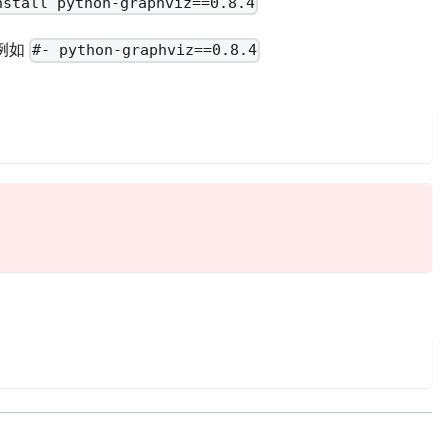
nstall python-graphviz==0.8.4
例如
#- python-graphviz==0.8.4