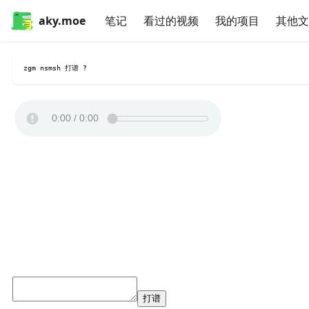
aky.moe
笔记
看过的视频
我的项目
其他文
zgm nsmsh 打谱 ?
打谱