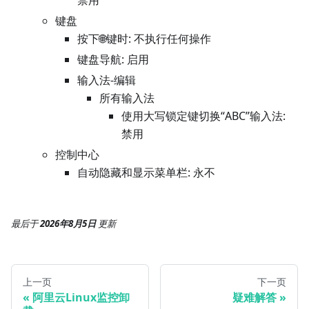
禁用
键盘
按下🌐键时: 不执行任何操作
键盘导航: 启用
输入法-编辑
所有输入法
使用大写锁定键切换“ABC”输入法:
禁用
控制中心
自动隐藏和显示菜单栏: 永不
最后
于
2026年8月5日
更新
上一页
下一页
阿里云Linux监控卸
疑难解答